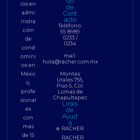
ón
ios en
de
admi
Cont
acto
nistra
Teléfono:
ción
55 8989
0233 /
de
0234
cond
mail:
omini
hola@racher.com.mx
os en
Méxic
Montes
Urales 755,
o,
Piso 5, Col.
profe
Lomas de
Chapultepec
sional
Links
es
de
Ayud
con
a
mas
RACHER
de 15
RACHER