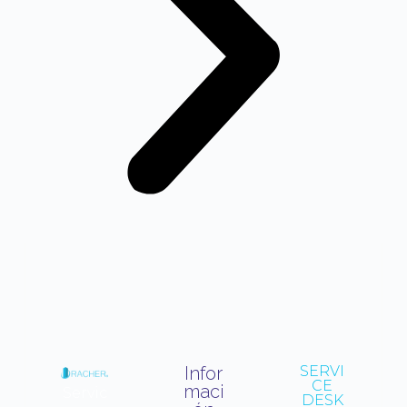
Infor
SERVI
CE
maci
Servic
DESK